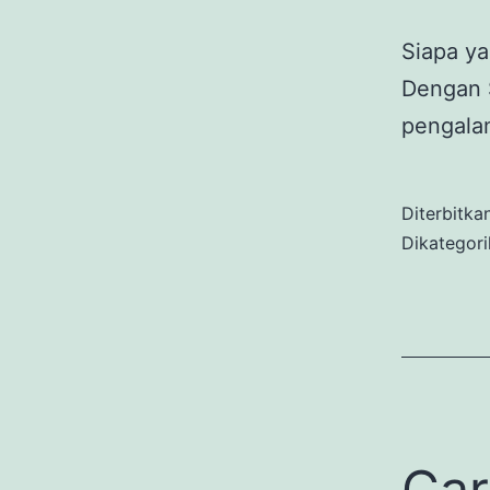
Siapa ya
Dengan S
pengala
Diterbitka
Dikategor
Car