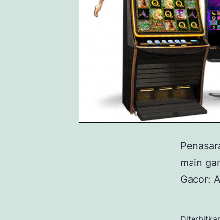
Penasar
main gam
Gacor: 
Diterbitka