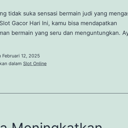
ng tidak suka sensasi bermain judi yang menga
lot Gacor Hari Ini, kamu bisa mendapatkan
man bermain yang seru dan menguntungkan. A
n
Februari 12, 2025
ikan dalam
Slot Online
a Meningkatkan