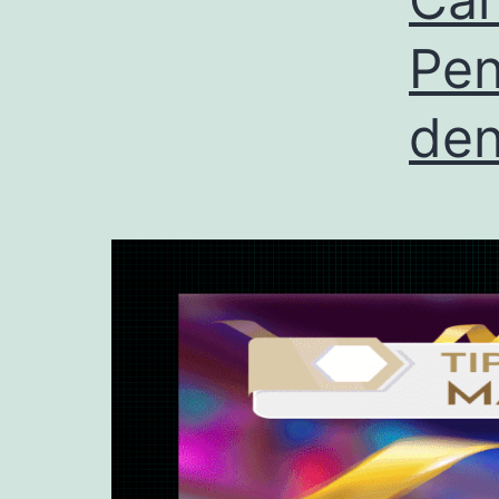
Pen
den