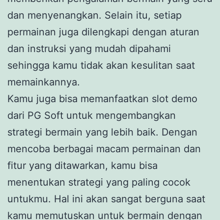
dan menyenangkan. Selain itu, setiap
permainan juga dilengkapi dengan aturan
dan instruksi yang mudah dipahami
sehingga kamu tidak akan kesulitan saat
memainkannya.
Kamu juga bisa memanfaatkan slot demo
dari PG Soft untuk mengembangkan
strategi bermain yang lebih baik. Dengan
mencoba berbagai macam permainan dan
fitur yang ditawarkan, kamu bisa
menentukan strategi yang paling cocok
untukmu. Hal ini akan sangat berguna saat
kamu memutuskan untuk bermain dengan