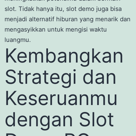
slot. Tidak hanya itu, slot demo juga bisa
menjadi alternatif hiburan yang menarik dan
mengasyikkan untuk mengisi waktu
luangmu.
Kembangkan
Strategi dan
Keseruanmu
dengan Slot