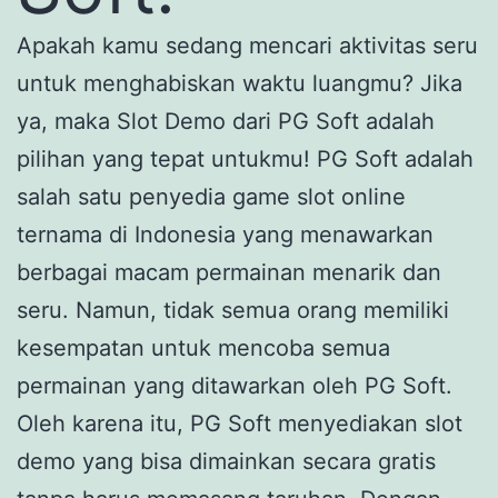
Apakah kamu sedang mencari aktivitas seru
untuk menghabiskan waktu luangmu? Jika
ya, maka Slot Demo dari PG Soft adalah
pilihan yang tepat untukmu! PG Soft adalah
salah satu penyedia game slot online
ternama di Indonesia yang menawarkan
berbagai macam permainan menarik dan
seru. Namun, tidak semua orang memiliki
kesempatan untuk mencoba semua
permainan yang ditawarkan oleh PG Soft.
Oleh karena itu, PG Soft menyediakan slot
demo yang bisa dimainkan secara gratis