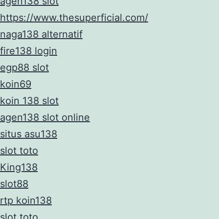
agen138 slot
https://www.thesuperficial.com/
naga138 alternatif
fire138 login
egp88 slot
koin69
koin 138 slot
agen138 slot online
situs asu138
slot toto
King138
slot88
rtp koin138
slot toto