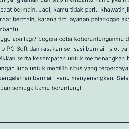
saat bermain. Jadi, kamu tidak perlu khawatir j
saat bermain, karena tim layanan pelanggan ak
mbantu.
unggu apa lagi? Segera coba keberuntunganmu 
o PG Soft dan rasakan sensasi bermain slot ya
ikkan serta kesempatan untuk memenangkan 
angan lupa untuk memilih situs yang terpercaya
 pengalaman bermain yang menyenangkan. Sel
 dan semoga kamu beruntung!