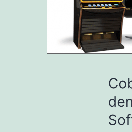
Co
den
Sof