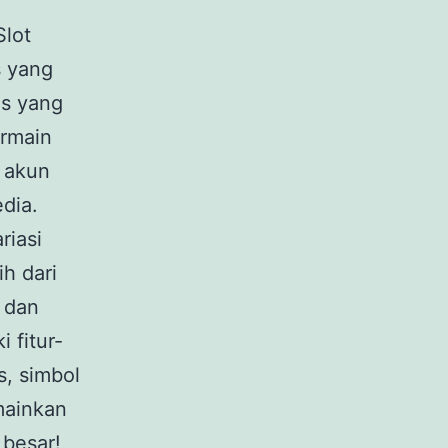
Slot
s yang
us yang
rmain
 akun
dia.
riasi
h dari
m dan
 fitur-
s, simbol
mainkan
besar!