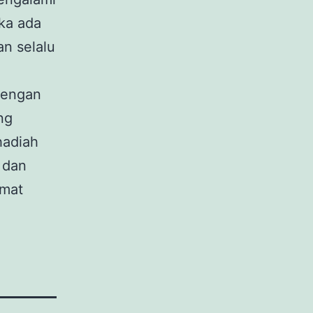
ika ada
an selalu
dengan
ng
hadiah
 dan
amat