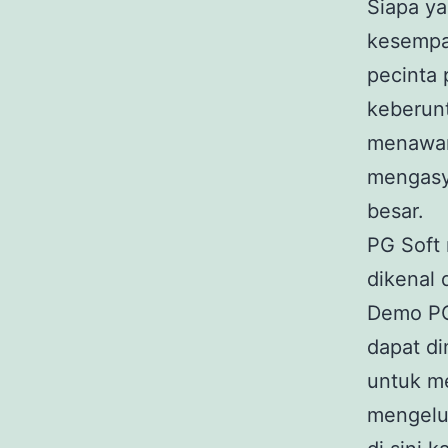
Siapa y
kesempa
pecinta
keberun
menawar
mengasy
besar.
PG Soft
dikenal 
Demo PG 
dapat di
untuk m
mengelua