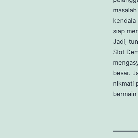
masalah 
kendala 
siap me
Jadi, t
Slot Dem
mengasy
besar. J
nikmati
bermain