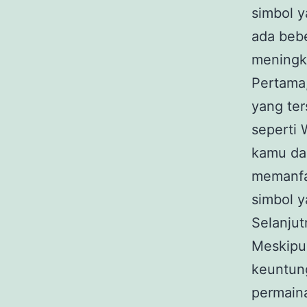
simbol 
ada bebe
meningk
Pertama
yang ter
seperti
kamu da
memanfaa
simbol 
Selanjut
Meskipu
keuntung
permain