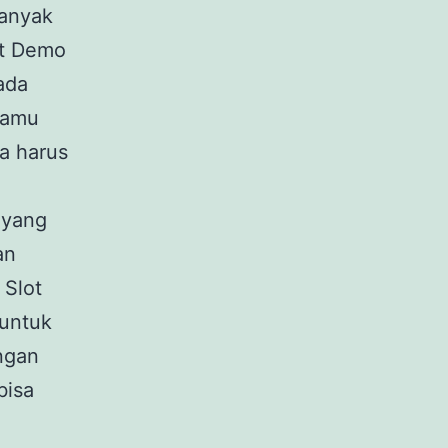
banyak
ot Demo
ada
kamu
pa harus
 yang
an
 Slot
 untuk
ngan
bisa