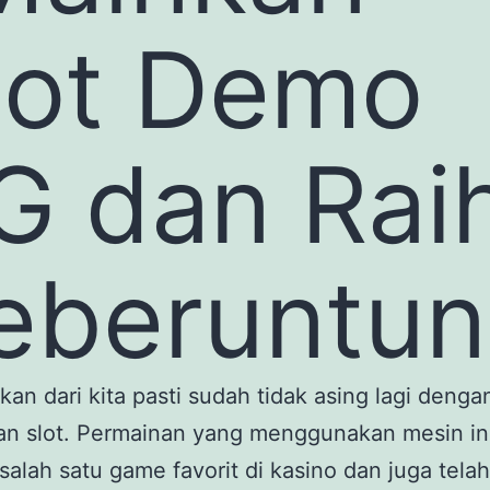
lot Demo
G dan Rai
eberuntun
an dari kita pasti sudah tidak asing lagi denga
an slot. Permainan yang menggunakan mesin in
salah satu game favorit di kasino dan juga tela