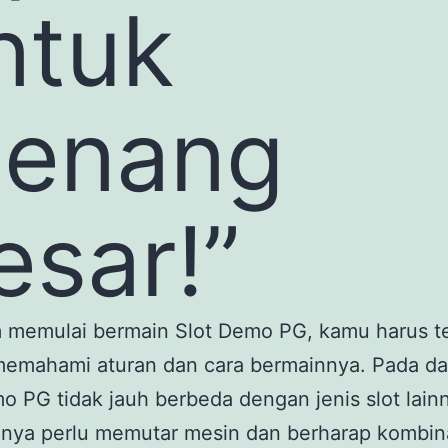
ntuk
enang
esar!”
 memulai bermain Slot Demo PG, kamu harus te
memahami aturan dan cara bermainnya. Pada da
o PG tidak jauh berbeda dengan jenis slot lain
nya perlu memutar mesin dan berharap kombin