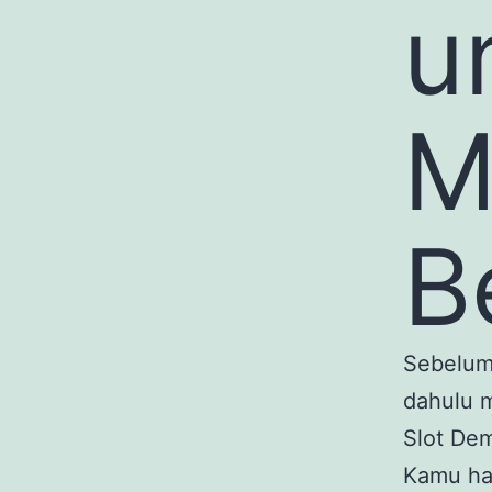
u
M
B
Sebelum
dahulu 
Slot Dem
Kamu ha