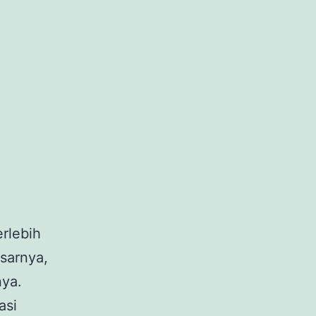
rlebih
sarnya,
nya.
asi