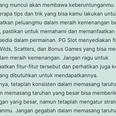
yang muncul akan membawa keberuntunganmu.
rapa tips dan trik yang bisa kamu lakukan untu
atkan peluangmu dalam meraih kemenangan be
, pastikan untuk memahami dan memanfaatkan f
sedia dalam permainan. PG Slot menyediakan fit
 Wilds, Scatters, dan Bonus Games yang bisa m
lam meraih kemenangan. Jangan ragu untuk
tkan fitur-fitur tersebut dan perhatikan juga 
yang dibutuhkan untuk mendapatkannya.
nya, tetaplah konsisten dalam memasang taruh
n memasang taruhan yang besar bisa memberi
an yang besar, namun tetaplah mengatur strat
anmu. Jangan gegabah dalam memasang taruh