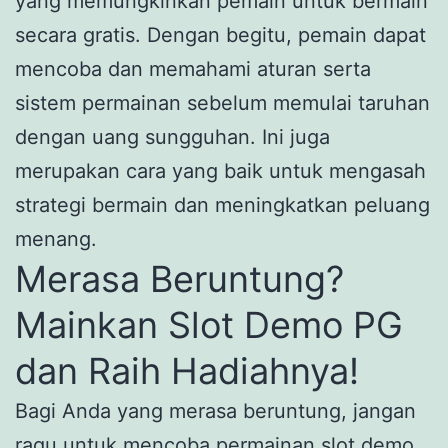
yang memungkinkan pemain untuk bermain
secara gratis. Dengan begitu, pemain dapat
mencoba dan memahami aturan serta
sistem permainan sebelum memulai taruhan
dengan uang sungguhan. Ini juga
merupakan cara yang baik untuk mengasah
strategi bermain dan meningkatkan peluang
menang.
Merasa Beruntung?
Mainkan Slot Demo PG
dan Raih Hadiahnya!
Bagi Anda yang merasa beruntung, jangan
ragu untuk mencoba permainan slot demo