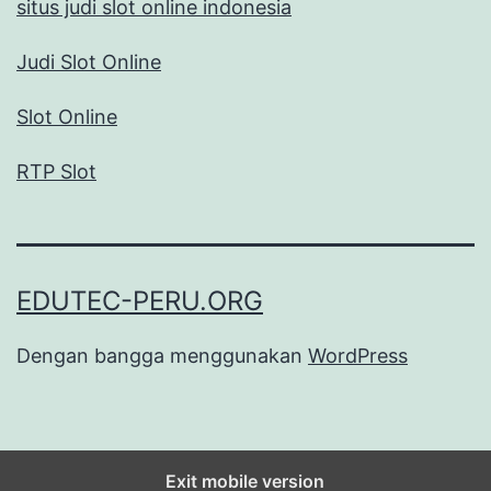
situs judi slot online indonesia
Judi Slot Online
Slot Online
RTP Slot
EDUTEC-PERU.ORG
Dengan bangga menggunakan
WordPress
Exit mobile version