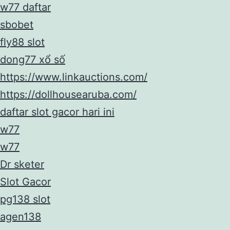
w77 daftar
sbobet
fly88 slot
dong77 xổ số
https://www.linkauctions.com/
https://dollhousearuba.com/
daftar slot gacor hari ini
w77
w77
Dr sketer
Slot Gacor
pg138 slot
agen138