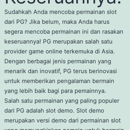
Sudahkah Anda mencoba permainan slot
dari PG? Jika belum, maka Anda harus
segera mencoba permainan ini dan rasakan
keseruannya! PG merupakan salah satu
provider game online terkemuka di Asia.
Dengan berbagai jenis permainan yang
menarik dan inovatif, PG terus berinovasi
untuk memberikan pengalaman bermain
yang lebih baik bagi para pemainnya.
Salah satu permainan yang paling populer
dari PG adalah slot demo. Slot demo
merupakan versi demo dari permainan slot