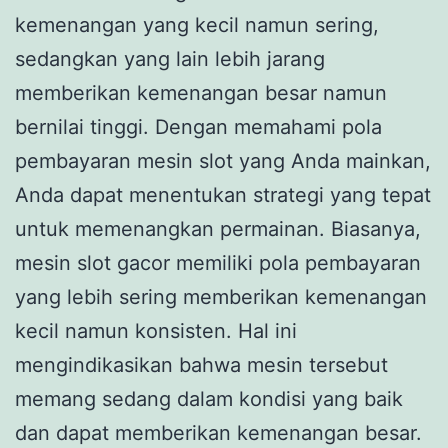
kemenangan yang kecil namun sering,
sedangkan yang lain lebih jarang
memberikan kemenangan besar namun
bernilai tinggi. Dengan memahami pola
pembayaran mesin slot yang Anda mainkan,
Anda dapat menentukan strategi yang tepat
untuk memenangkan permainan. Biasanya,
mesin slot gacor memiliki pola pembayaran
yang lebih sering memberikan kemenangan
kecil namun konsisten. Hal ini
mengindikasikan bahwa mesin tersebut
memang sedang dalam kondisi yang baik
dan dapat memberikan kemenangan besar.