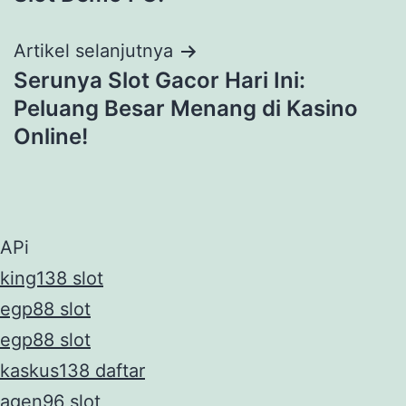
Artikel selanjutnya
Serunya Slot Gacor Hari Ini:
Peluang Besar Menang di Kasino
Online!
APi
king138 slot
egp88 slot
egp88 slot
kaskus138 daftar
agen96 slot