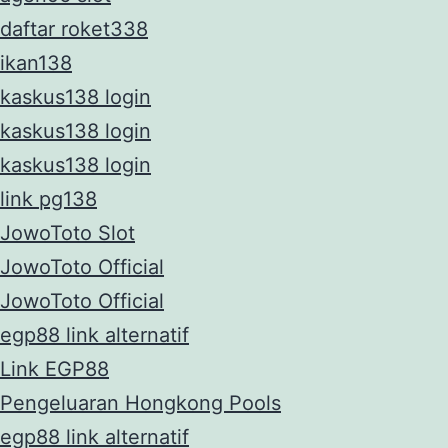
daftar roket338
ikan138
kaskus138 login
kaskus138 login
kaskus138 login
link pg138
JowoToto Slot
JowoToto Official
JowoToto Official
egp88 link alternatif
Link EGP88
Pengeluaran Hongkong Pools
egp88 link alternatif