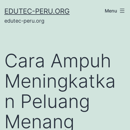
Lewati
EDUTEC-PERU.ORG
Menu
ke
edutec-peru.org
konten
Cara Ampuh
Meningkatka
n Peluang
Menang